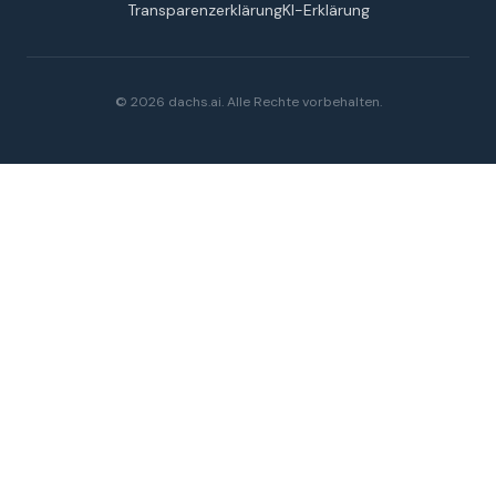
Transparenzerklärung
KI-Erklärung
©
2026
dachs.ai. Alle Rechte vorbehalten.